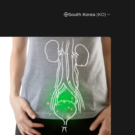
South Korea
(KO)