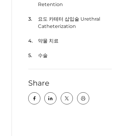
Retention
요도 카테터 삽입술 Urethral
Catheterization
약물 치료
수술
Share
key:global.print-this-pa