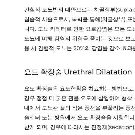
간헐적 도뇨법의 대안으로는 치골상부(suprap
침습적 시술으로서, 복벽을 통해(치골상부) 
니다. 도뇨 카테터로 인한 요로감염은 모든 도
도뇨에 비해 감염의 위험을 줄이는 것으로 보고되
용 시 간헐적 도뇨는 20%의 감염률 감소 효과
요도 확장술 Urethral Dilatation
요도 확장술은 요도협착을 치료하는 방법으로,
경우 점점 더 굵은 관을 요도에 삽입하여 협착
내에서 도뇨관 끝의 작은 풍선을 부풀리는 풍
술센터 또는 병원에서 요도 확장술을 시행합니다. 확
받게 되며, 경우에 따라서는 진정제(sedation)와