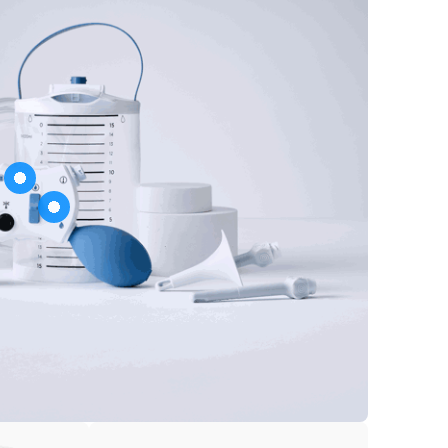
기호
물 주입 온/오프
 펌프
-features