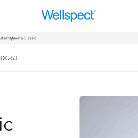
Wellspect
System
Navina Classic
사용방법
ic